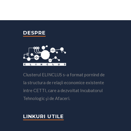
DESPRE
Clusterul ELINCLUS s-a format pornind de
la structura de relaţii economice existente
intre CETTI, care a dezvoltat Incubatorul
Tehnologic şi de Afaceri.
LINKURI UTILE