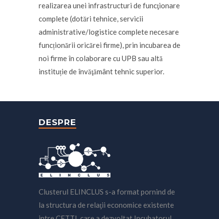
realizarea unei infrastructuri de funcţionare
complete (dotări tehnice, servicii
administrative/logistice complete necesare
funcționării oricărei firme), prin incubarea de
noi firme în colaborare cu UPB sau altă
instituție de învăţământ tehnic superior.
DESPRE
Clusterul ELINCLUS s-a format pornind de
la structura de relaţii economice existente
intre CETTI, care a dezvoltat Incubatorul