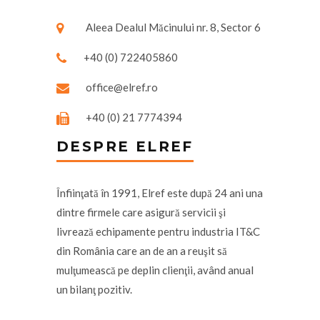
Aleea Dealul Măcinului nr. 8, Sector 6
+40 (0) 722405860
office@elref.ro
+40 (0) 21 7774394
DESPRE ELREF
Înfiinţată în 1991, Elref este după 24 ani una
dintre firmele care asigură servicii şi
livrează echipamente pentru industria IT&C
din România care an de an a reuşit să
mulţumească pe deplin clienţii, având anual
un bilanţ pozitiv.