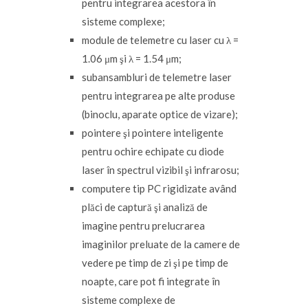
pentru integrarea acestora în
sisteme complexe;
module de telemetre cu laser cu λ =
1.06 μm şi λ = 1.54 μm;
subansambluri de telemetre laser
pentru integrarea pe alte produse
(binoclu, aparate optice de vizare);
pointere şi pointere inteligente
pentru ochire echipate cu diode
laser în spectrul vizibil şi infrarosu;
computere tip PC rigidizate având
plăci de captură şi analiză de
imagine pentru prelucrarea
imaginilor preluate de la camere de
vedere pe timp de zi şi pe timp de
noapte, care pot fi integrate în
sisteme complexe de