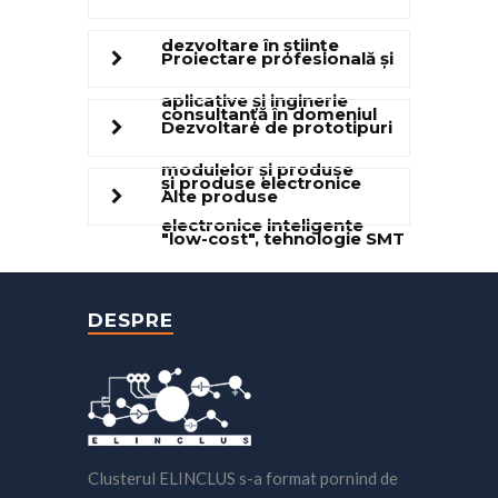
dezvoltare în științe
Proiectare profesională şi
aplicative şi inginerie
consultanţă în domeniul
Dezvoltare de prototipuri
modulelor şi produse
şi produse electronice
Alte produse
electronice inteligente
"low-cost", tehnologie SMT
DESPRE
Clusterul ELINCLUS s-a format pornind de