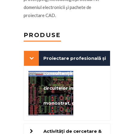
domeniul electronicii şi pachete de
proiectare CAD.
PRODUSE
Proiectare profesională şi
consultanţă în domeniul
circuitelor imprimate (PCB)
monostrat, dublustrat şi
multistrat
Activităţi de cercetare &