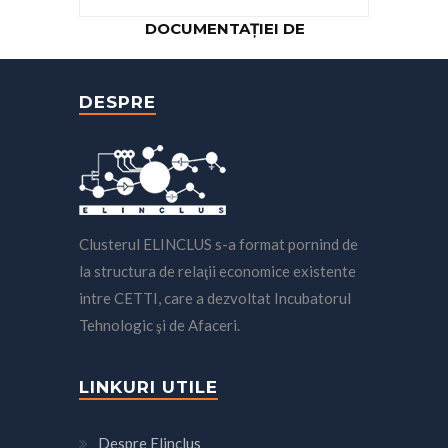
DOCUMENTAȚIEI DE
ACHIZIȚII PUBLICE
DESPRE
Clusterul ELINCLUS s-a format pornind de
la structura de relaţii economice existente
intre CETTI, care a dezvoltat Incubatorul
Tehnologic şi de Afaceri.
LINKURI UTILE
Despre Elinclus