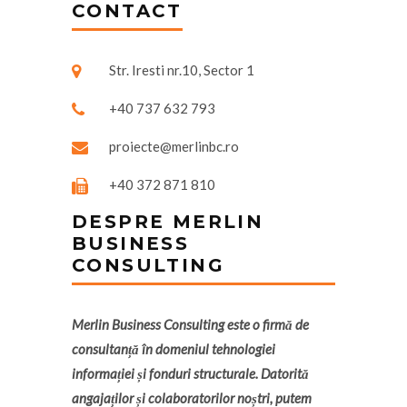
CONTACT
Str. Iresti nr.10, Sector 1
+40 737 632 793
proiecte@merlinbc.ro
+40 372 871 810
DESPRE MERLIN
BUSINESS
CONSULTING
Merlin Business Consulting este o firmă de
consultanță în domeniul tehnologiei
informației și fonduri structurale. Datorită
angajaților și colaboratorilor noștri, putem